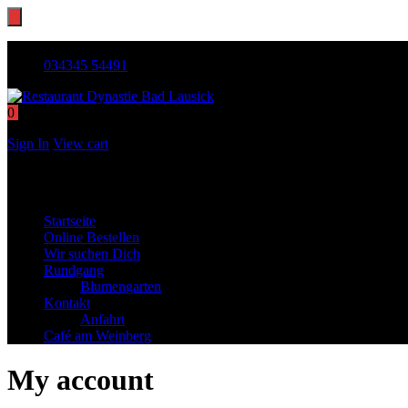
Rochlitzer Str. 52, 04651 Bad Lausick
034345 54491
0
0,00 €
Sign In
View cart
Warenkorb
Startseite
Online Bestellen
Wir suchen Dich
Rundgang
Blumengarten
Kontakt
Anfahrt
Café am Weinberg
My account