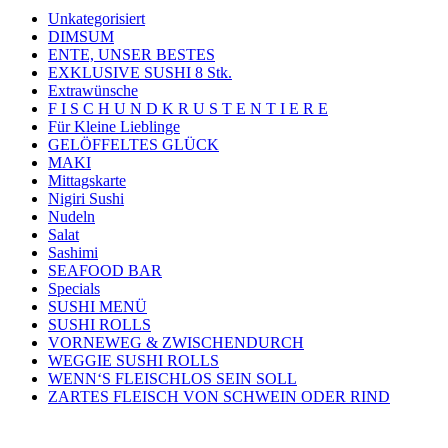
Unkategorisiert
DIMSUM
ENTE, UNSER BESTES
EXKLUSIVE SUSHI 8 Stk.
Extrawünsche
F I S C H U N D K R U S T E N T I E R E
Für Kleine Lieblinge
GELÖFFELTES GLÜCK
MAKI
Mittagskarte
Nigiri Sushi
Nudeln
Salat
Sashimi
SEAFOOD BAR
Specials
SUSHI MENÜ
SUSHI ROLLS
VORNEWEG & ZWISCHENDURCH
WEGGIE SUSHI ROLLS
WENN‘S FLEISCHLOS SEIN SOLL
ZARTES FLEISCH VON SCHWEIN ODER RIND