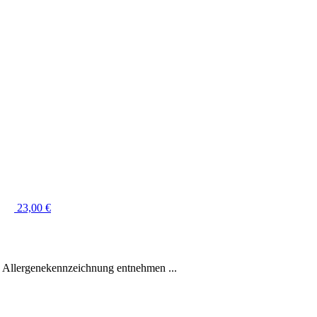
23,00
€
e Allergenekennzeichnung entnehmen ...